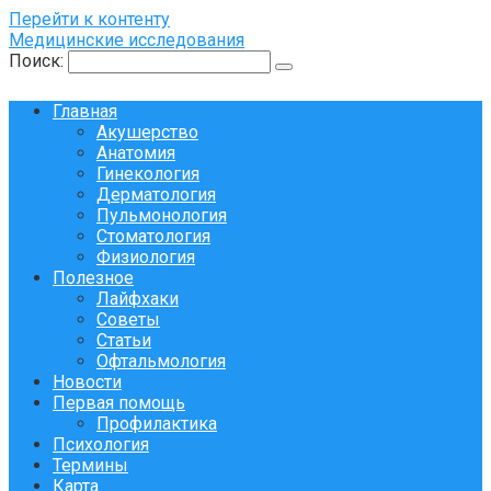
Перейти к контенту
Медицинские исследования
Поиск:
Главная
Акушерство
Анатомия
Гинекология
Дерматология
Пульмонология
Стоматология
Физиология
Полезное
Лайфхаки
Советы
Статьи
Офтальмология
Новости
Первая помощь
Профилактика
Психология
Термины
Карта